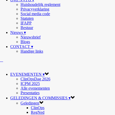
Huishoudelijk reglement
Privacyverklaring
Social media code
Statuten
IFAPP
Bestuur
Nieuws ▾
Nieuwsbrief
Blogs
CONTACT ▾
Handige links
EVENEMENTEN ▾
ClinOpsDag 2026
ICPM 2025
Alle evenementen
Presentaties
GELEDINGEN & COMMISSIES ▾
Geledingen
ClinOps
RegNed