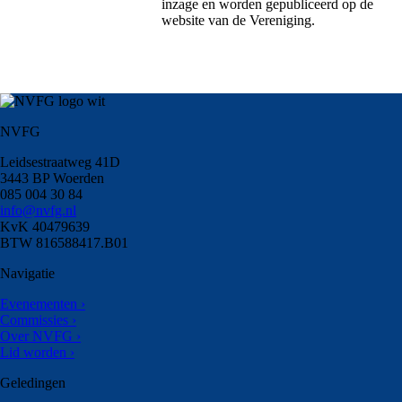
inzage en worden gepubliceerd op de
website van de Vereniging.
NVFG
Leidsestraatweg 41D
3443 BP Woerden
085 004 30 84
info@nvfg.nl
KvK 40479639
BTW 816588417.B01
Navigatie
Evenementen ›
Commissies ›
Over NVFG ›
Lid worden ›
Geledingen