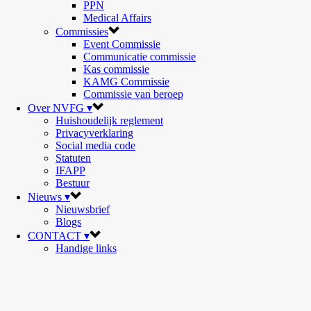
PPN
Medical Affairs
Commissies
Event Commissie
Communicatie commissie
Kas commissie
KAMG Commissie
Commissie van beroep
Over NVFG ▾
Huishoudelijk reglement
Privacyverklaring
Social media code
Statuten
IFAPP
Bestuur
Nieuws ▾
Nieuwsbrief
Blogs
CONTACT ▾
Handige links