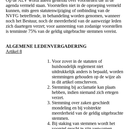
Op de ALV wordt alleen gestemd over voorstellen die in de
agenda vermeld staan. Voorstellen niet in de oproeping vermeld
kunnen, mits geen statutenwijziging of ontbinding van de
NVFG betreffende, in behandeling worden genomen, wanneer
noch het Bestuur, noch de meerderheid van de aanwezige leden
zich daartegen verzet; voor aanneming van zodanige voorstellen
is tenminste 75% van de geldig uitgebrachte stemmen vereist.
ALGEMENE LEDENVERGADERING
Artikel 8
Voor zover in de statuten of
huishoudelijk reglement niet
uitdrukkelijk anders is bepaald, worden
stemmingen gehouden op de wijze als
in dit artikel omschreven.
Stemming bij acclamatie kan plaats
hebben, indien niemand zich ertegen
verzet.
Stemming over zaken geschiedt
mondeling en bij volstrekte
meerderheid van de geldig uitgebrachte
stemmen.
Bij staking van stemmen wordt het
voorstel geacht te zijn verworpen.