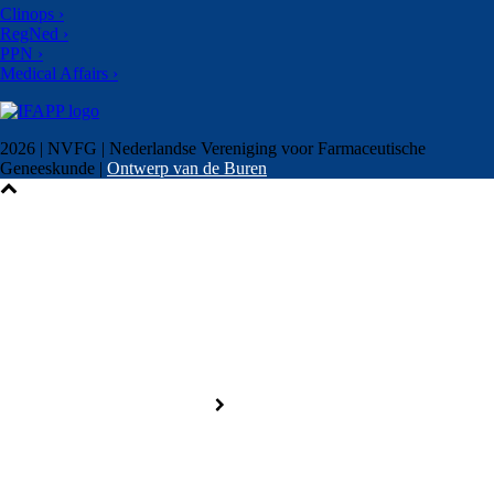
Clinops ›
RegNed ›
PPN ›
Medical Affairs ›
2026 | NVFG | Nederlandse Vereniging voor Farmaceutische
Geneeskunde |
Ontwerp van de Buren
Plenaire sessie 1 – Jochem Uytdehaage
Balans of opgeladen!
Informatie over plenaire sessie
Balans of opgeladen!
Een betere conditie, presteren op het werk, beter slapen en meer