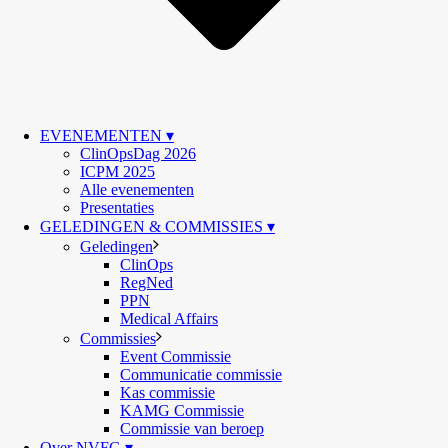
EVENEMENTEN ▾
ClinOpsDag 2026
ICPM 2025
Alle evenementen
Presentaties
GELEDINGEN & COMMISSIES ▾
Geledingen
ClinOps
RegNed
PPN
Medical Affairs
Commissies
Event Commissie
Communicatie commissie
Kas commissie
KAMG Commissie
Commissie van beroep
Over NVFG ▾