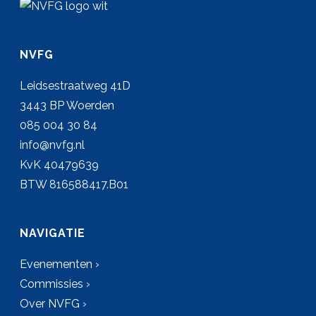
NVFG
Leidsestraatweg 41D
3443 BP Woerden
085 004 30 84
info@nvfg.nl
KvK 40479639
BTW 816588417.B01
NAVIGATIE
Evenementen ›
Commissies ›
Over NVFG ›