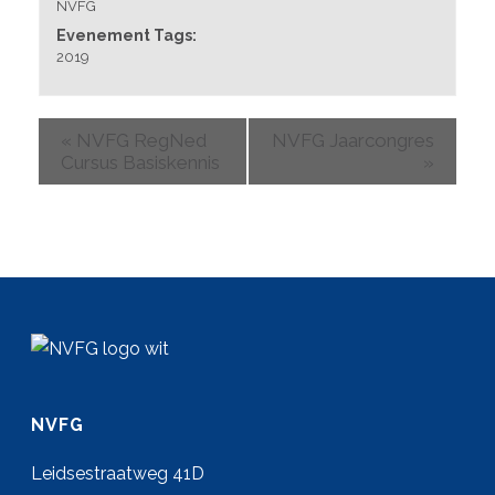
NVFG
Evenement Tags:
2019
«
NVFG RegNed
NVFG Jaarcongres
Cursus Basiskennis
»
NVFG
Leidsestraatweg 41D