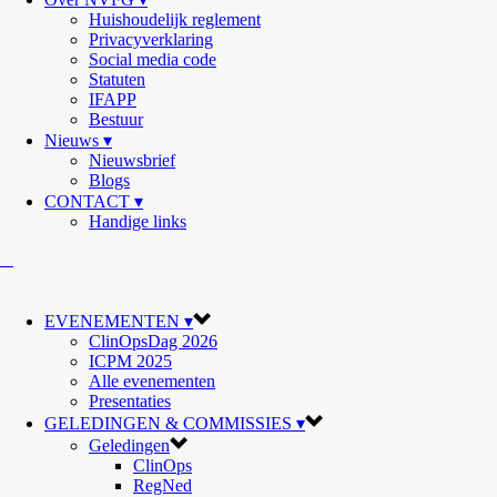
Huishoudelijk reglement
Privacyverklaring
Social media code
Statuten
IFAPP
Bestuur
Nieuws ▾
Nieuwsbrief
Blogs
CONTACT ▾
Handige links
EVENEMENTEN ▾
ClinOpsDag 2026
ICPM 2025
Alle evenementen
Presentaties
GELEDINGEN & COMMISSIES ▾
Geledingen
ClinOps
RegNed