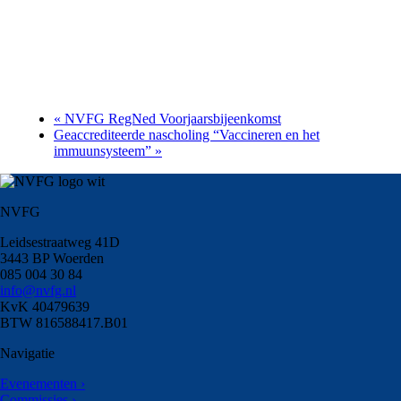
«
NVFG RegNed Voorjaarsbijeenkomst
Geaccrediteerde nascholing “Vaccineren en het
immuunsysteem”
»
NVFG
Leidsestraatweg 41D
3443 BP Woerden
085 004 30 84
info@nvfg.nl
KvK 40479639
BTW 816588417.B01
Navigatie
Evenementen ›
Commissies ›