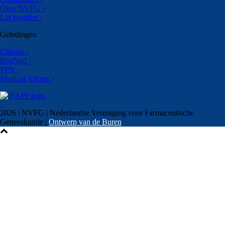
Over NVFG ›
Lid worden ›
Geledingen
Clinops ›
RegNed ›
PPN ›
Medical Affairs ›
2026 | NVFG | Nederlandse Vereniging voor Farmaceutische
Geneeskunde |
Ontwerp van de Buren
Plenaire sessie 1 – Jochem Uytdehaage
Balans of opgeladen!