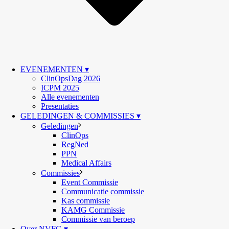
EVENEMENTEN ▾
ClinOpsDag 2026
ICPM 2025
Alle evenementen
Presentaties
GELEDINGEN & COMMISSIES ▾
Geledingen
ClinOps
RegNed
PPN
Medical Affairs
Commissies
Event Commissie
Communicatie commissie
Kas commissie
KAMG Commissie
Commissie van beroep
Over NVFG ▾