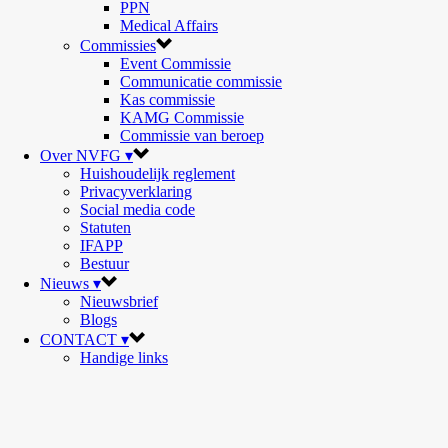
PPN
Medical Affairs
Commissies
Event Commissie
Communicatie commissie
Kas commissie
KAMG Commissie
Commissie van beroep
Over NVFG ▾
Huishoudelijk reglement
Privacyverklaring
Social media code
Statuten
IFAPP
Bestuur
Nieuws ▾
Nieuwsbrief
Blogs
CONTACT ▾
Handige links