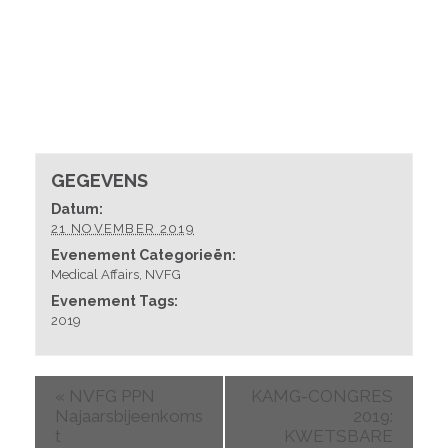
GEGEVENS
Datum:
21 NOVEMBER 2019
Evenement Categorieën:
Medical Affairs
,
NVFG
Evenement Tags:
2019
«
NVFG PPN
KAMG-CONGRES
Najaarsbijeenkoms
2019:
t
KWETSBARE