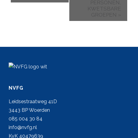
PERSONEN,
KWETSBARE
GROEPEN
»
NVFG
Leidsestraatweg 41D
3443 BP Woerden
085 004 30 84
info@nvfg.nl
KvK 40479639