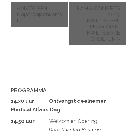
«
NVFG PPN
KAMG-CONGRES
Najaarsbijeenkoms
2019:
t
KWETSBARE
PERSONEN,
KWETSBARE
GROEPEN
»
PROGRAMMA
14.30 uur
Ontvangst deelnemer
Medical Affairs Dag
14.50 uur
Welkom en Opening
Door Kwinten Bosman