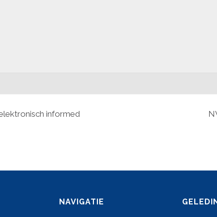
lektronisch informed
NV
NAVIGATIE
GELEDI