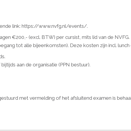
ende link:
https://www.nvfg.nl/events/
.
en €200,- (excl. BTW) per cursist, mits lid van de NVFG.
gang tot alle bijeenkomsten). Deze kosten zijn incl. lunch 
ds.
ijtijds aan de organisatie (PPN bestuur).
stuurd met vermelding of het afsluitend examen is behaald