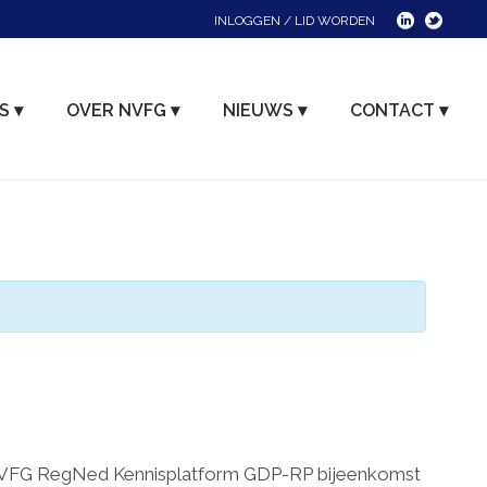
INLOGGEN / LID WORDEN
S ▾
OVER NVFG ▾
NIEUWS ▾
CONTACT ▾
FG RegNed Kennisplatform GDP-RP bijeenkomst