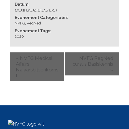
Datum:
10 NOVEMBER 2020
Evenement Categorieën:
NVFG
,
RegNed
Evenement Tags:
2020
«
NVFG Medical
NVFG RegNed
Affairs
cursus Basiskennis
Najaarsbijeenkoms
»
t