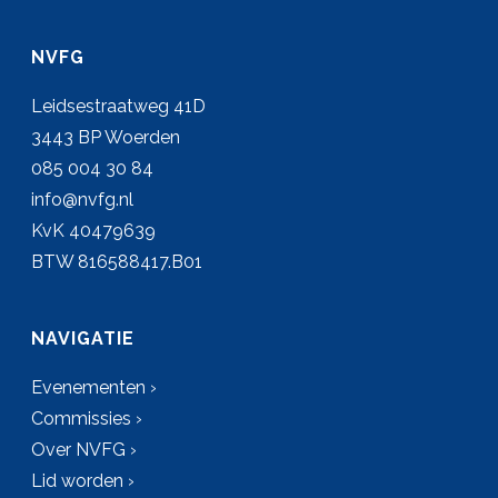
NVFG
Leidsestraatweg 41D
3443 BP Woerden
085 004 30 84
info@nvfg.nl
KvK 40479639
BTW 816588417.B01
NAVIGATIE
Evenementen ›
Commissies ›
Over NVFG ›
Lid worden ›